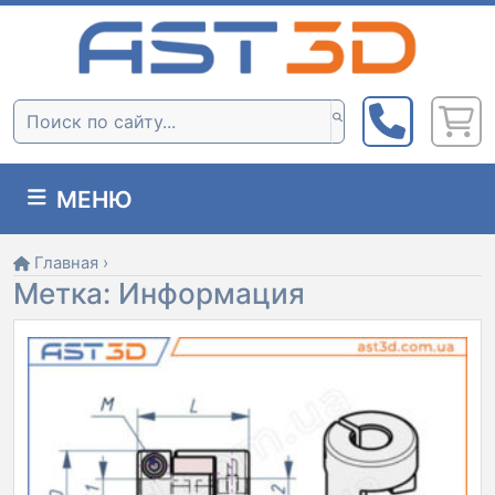
Skip
to
content
Поиск:
МЕНЮ
Главная
›
Метка:
Информация