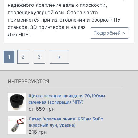
надежного крепления вала к плоскости,
перпендикулярной оси. Опора часто
применяется при изготовлении и сборке ЧПУ
станков, 3D принтеров и на лазерных граверах.
Подробней >
Для ЧПУ…..
Пагинация
1
2
3
записей
ИНТЕРЕСУЮТСЯ
Щетка насадки шпинделя 70/100мм
сменная (аспирация ЧПУ)
от
659
грн
Лазер "красная линия" 650нм 5мВт
(красный луч, указка)
216
грн