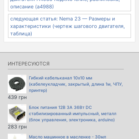
записям
описание (а4988)
следующая статья: Nema 23 — Размеры и
характеристики (чертеж шагового двигателя,
таблица)
ИНТЕРЕСУЮТСЯ
Гибкий кабельканал 10х10 мм
(кабелеукладчик, закрытый, длина 1м, ЧПУ,
принтер)
439
грн
Блок питания 12В 3А 36Вт DC
стабилизированный импульсный, металл
(блок управления, электроника, arduino)
283
грн
Масло машинное в масленке - 30мл