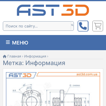
Skip
to
content
Поиск:
МЕНЮ
Главная
›
Информация
›
Метка:
Информация