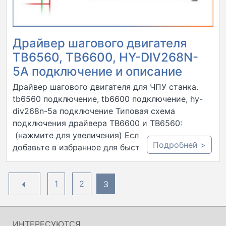
Драйвер шагового двигателя
TB6560, TB6600, HY-DIV268N-
5A подключение и описание
Драйвер шагового двигателя для ЧПУ станка.
tb6560 подключение, tb6600 подключение, hy-
div268n-5a подключение Типовая схема
подключения драйвера TB6600 и TB6560:
(нажмите для увеличения) Если полезно —
Подробней >
добавьте в избранное для быстрого…..
Пагинация
1
2
3
записей
ИНТЕРЕСУЮТСЯ