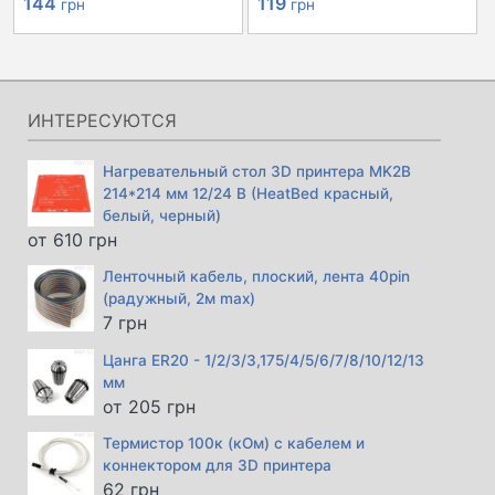
144
119
грн
грн
ИНТЕРЕСУЮТСЯ
Нагревательный стол 3D принтера MK2B
214*214 мм 12/24 В (HeatBed красный,
белый, черный)
от
610
грн
Ленточный кабель, плоский, лента 40pin
(радужный, 2м max)
7
грн
Цанга ER20 - 1/2/3/3,175/4/5/6/7/8/10/12/13
мм
от
205
грн
Термистор 100к (кОм) с кабелем и
коннектором для 3D принтера
62
грн