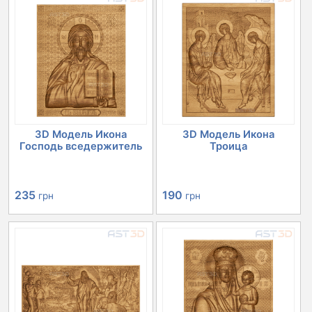
3D Модель Икона
3D Модель Икона
Господь вседержитель
Троица
235
190
грн
грн