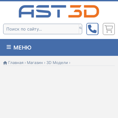
Skip
to
content
Поиск:
МЕНЮ
Главная
›
Магазин
›
3D Модели
›