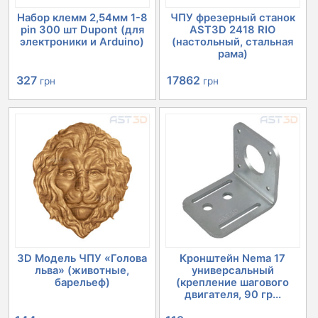
Набор клемм 2,54мм 1-8
ЧПУ фрезерный станок
pin 300 шт Dupont (для
AST3D 2418 RIO
электроники и Arduino)
(настольный, стальная
рама)
Первоначальная
Текущая
Первоначальная
Текущая
327
17862
грн
грн
цена
цена:
цена
цена:
составляла
327 грн.
составляла
17862 грн.
366 грн.
20152 грн.
3D Модель ЧПУ «Голова
Кронштейн Nema 17
льва» (животные,
универсальный
барельеф)
(крепление шагового
двигателя, 90 гр...