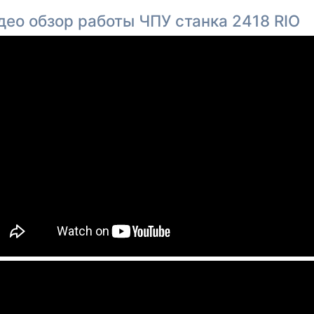
део обзор работы ЧПУ станка 2418 RIO