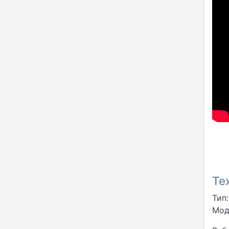
Те
Тип
Мод