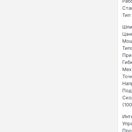
Раб
Ста
Тип
Шпи
Цанг
Мощ
Тип
При
Гиб
Мех
Точ
Нап
Под
Ско
(10
Инт
Упр
Про