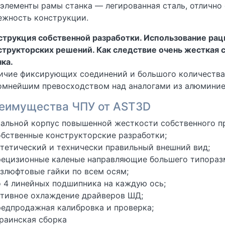
 элементы рамы станка — легированная сталь, отличн
ежность конструкции.
струкция собственной разработки. Использование рац
структорских решений. Как следствие очень жесткая 
нка.
ичие фиксирующих соединений и большого количества
омнейшим превосходством над аналогами из алюминиев
еимущества ЧПУ от AST3D
тальной корпус повышенной жесткости собственного п
обственные конструкторские разработки;
стетический и технически правильный внешний вид;
рецизионные каленые направляющие большего типораз
езлюфтовые гайки по всем осям;
о 4 линейных подшипника на каждую ось;
ктивное охлаждение драйверов ШД;
редпродажная калибровка и проверка;
краинская сборка