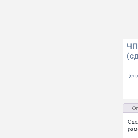
ЧП
(с
Цен
О
Сде
рам