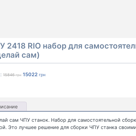
У 2418 RIO набор для самостояте
делай сам)
Первоначальная
Текущая
а:
15022
грн
15846
грн
цена
цена:
составляла
15022 грн.
15846 грн.
писание
лай сам ЧПУ станок. Набор для самостоятельной сборк
ой. Это лучшее решение для сборки ЧПУ станка своими