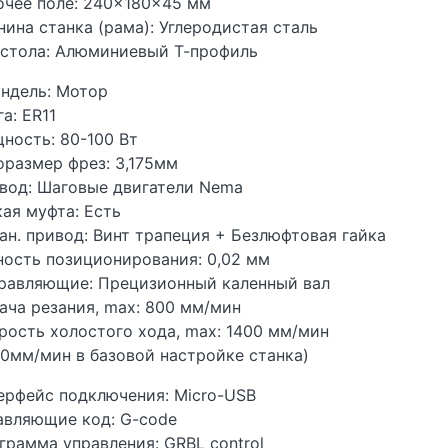
очее поле: 240×180×45 мм
нина станка (рама): Углеродистая сталь
 стола: Алюминиевый Т-профиль
ндель: Мотор
а: ER11
ность: 80-100 Вт
оразмер фрез: 3,175мм
вод: Шаговые двигатели Nema
кая муфта: Есть
ан. привод: Винт трапеция + Безлюфтовая гайка
ность позиционирования: 0,02 мм
равляющие: Прецизионный каленный вал
ача резания, max: 800 мм/мин
рость холостого хода, max: 1400 мм/мин
00мм/мин в базовой настройке станка)
ерфейс подключения: Micro-USB
авляющие код: G-code
грамма управления: GRBL control