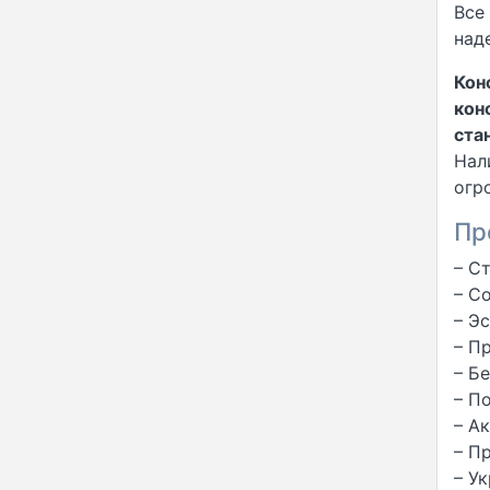
Все
над
Кон
кон
ста
Нал
огр
Пр
– С
– С
– Э
– П
– Б
– П
– А
– П
– У