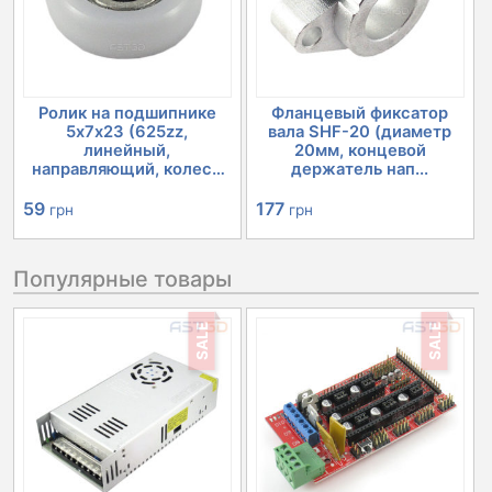
Ролик на подшипнике
Фланцевый фиксатор
5х7х23 (625zz,
вала SHF-20 (диаметр
линейный,
20мм, концевой
направляющий, колесо
держатель нап...
пр...
59
177
грн
грн
Популярные товары
SALE
SALE