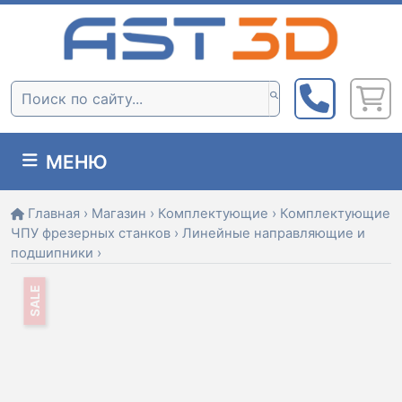
Skip
to
content
Поиск:
МЕНЮ
Главная
›
Магазин
›
Комплектующие
›
Комплектующие
ЧПУ фрезерных станков
›
Линейные направляющие и
подшипники
›
SALE