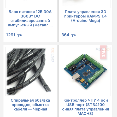
Блок питания 12В 30А
Плата управления 3D
360Вт DC
принтером RAMPS 1.4
стабилизированный
(Arduino Mega)
импульсный (металл,...
Первоначальная
Текущая
Первоначальная
Текущая
1291
364
грн
грн
цена
цена:
цена
цена:
SALE
составляла
1291 грн.
составляла
364 грн.
1351 грн.
503 грн.
Спиральная обвязка
Контроллер ЧПУ 4 оси
проводов, обмотка
USB порт (STB4100
кабеля — Черная
синяя плата управления
MACH3)