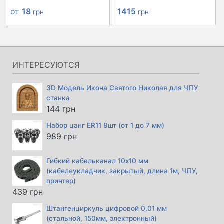
Первоначальная
Текущая
от
18
1415
грн
грн
цена
цена:
составляла
1415 грн.
1520 грн.
ИНТЕРЕСУЮТСЯ
3D Модель Икона Святого Николая для ЧПУ
станка
144
грн
Набор цанг ER11 8шт (от 1 до 7 мм)
989
грн
Гибкий кабельканал 10х10 мм
(кабелеукладчик, закрытый, длина 1м, ЧПУ,
принтер)
439
грн
Штангенциркуль цифровой 0,01 мм
(стальной, 150мм, электронный)