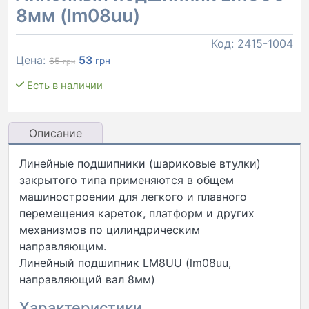
8мм (lm08uu)
Код:
2415-1004
Первоначальная
Текущая
Цена:
53
грн
65
грн
цена
цена:
Есть в наличии
составляла
53 грн.
65 грн.
Описание
Линейные подшипники (шариковые втулки)
закрытого типа применяются в общем
машиностроении для легкого и плавного
перемещения кареток, платформ и других
механизмов по цилиндрическим
направляющим.
Линейный подшипник LM8UU (lm08uu,
направляющий вал 8мм)
Характеристики