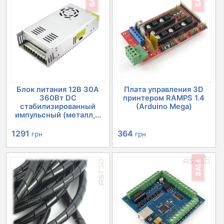
Блок питания 12В 30А
Плата управления 3D
360Вт DC
принтером RAMPS 1.4
стабилизированный
(Arduino Mega)
импульсный (металл,...
Первоначальная
Текущая
Первоначальная
Текущая
1291
364
грн
грн
цена
цена:
цена
цена:
SALE
составляла
1291 грн.
составляла
364 грн.
1351 грн.
503 грн.