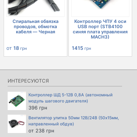
Спиральная обвязка
Контроллер ЧПУ 4 оси
проводов, обмотка
USB порт (STB4100
кабеля — Черная
синяя плата управления
MACH3)
Первоначальная
Текущая
от
18
1415
грн
грн
цена
цена:
составляла
1415 грн.
1520 грн.
ИНТЕРЕСУЮТСЯ
Контроллер ШД 5-12В 0,8А (автономный
модуль шагового двигателя)
396
грн
Вентилятор улитка 50мм 12В/24В (50х15мм,
направленный обдув)
от
238
грн