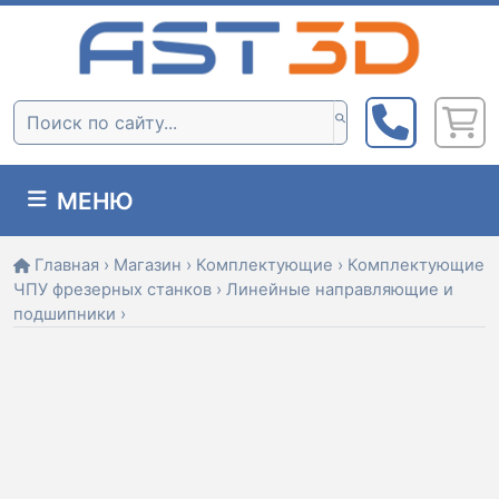
Skip
to
content
Поиск:
МЕНЮ
Главная
›
Магазин
›
Комплектующие
›
Комплектующие
ЧПУ фрезерных станков
›
Линейные направляющие и
подшипники
›