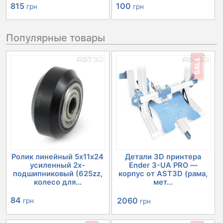
815
100
грн
грн
Популярные товары
SALE
Ролик линейный 5х11х24
Детали 3D принтера
усиленный 2х-
Ender 3-UA PRO —
подшипниковый (625zz,
корпус от AST3D (рама,
колесо для...
мет...
Первоначальная
Текущая
84
2060
грн
грн
цена
цена: