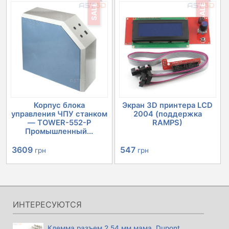
SALE
SALE
составляла
2060 грн.
2244 грн.
Корпус блока
Экран 3D принтера LCD
управления ЧПУ станком
2004 (поддержка
— TOWER-552-P
RAMPS)
Промышленный...
Первоначальная
Текущая
Первоначальная
Текущая
3609
547
грн
грн
цена
цена:
цена
цена:
составляла
3609 грн.
составляла
547 грн.
4030 грн.
632 грн.
ИНТЕРЕСУЮТСЯ
Клемма разъем 2,54 мм мама, Dupont