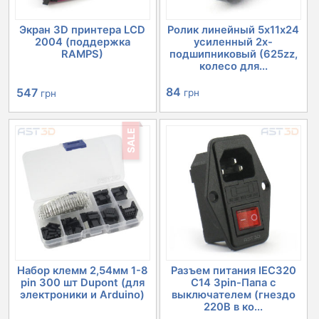
Экран 3D принтера LCD
Ролик линейный 5х11х24
2004 (поддержка
усиленный 2х-
RAMPS)
подшипниковый (625zz,
колесо для...
Первоначальная
Текущая
84
547
грн
грн
цена
цена:
SALE
составляла
547 грн.
632 грн.
Набор клемм 2,54мм 1-8
Разъем питания IEC320
pin 300 шт Dupont (для
C14 3pin-Папа с
электроники и Arduino)
выключателем (гнездо
220В в ко...