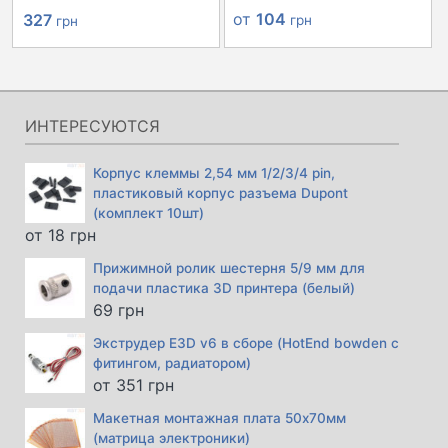
Первоначальная
Текущая
от
104
327
грн
грн
цена
цена:
составляла
327 грн.
366 грн.
ИНТЕРЕСУЮТСЯ
Корпус клеммы 2,54 мм 1/2/3/4 pin,
пластиковый корпус разъема Dupont
(комплект 10шт)
от
18
грн
Прижимной ролик шестерня 5/9 мм для
подачи пластика 3D принтера (белый)
69
грн
Экструдер E3D v6 в сборе (HotEnd bowden с
фитингом, радиатором)
от
351
грн
Макетная монтажная плата 50х70мм
(матрица электроники)