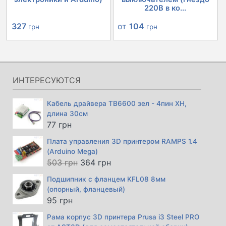
220В в ко...
Первоначальная
Текущая
от
104
327
грн
грн
цена
цена:
составляла
327 грн.
366 грн.
ИНТЕРЕСУЮТСЯ
Кабель драйвера TB6600 зел - 4пин XH,
длина 30см
77
грн
Плата управления 3D принтером RAMPS 1.4
(Arduino Mega)
Первоначальная
Текущая
503
грн
364
грн
цена
цена:
Подшипник с фланцем KFL08 8мм
составляла
364 грн.
(опорный, фланцевый)
503 грн.
95
грн
Рама корпус 3D принтера Prusa i3 Steel PRO