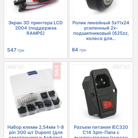
Экран 3D принтера LCD
Ролик линейный 5х11х24
2004 (поддержка
усиленный 2х-
RAMPS)
подшипниковый (625zz,
колесо для...
Первоначальная
Текущая
84
547
грн
грн
цена
цена:
SALE
составляла
547 грн.
632 грн.
Набор клемм 2,54мм 1-8
Разъем питания IEC320
pin 300 шт Dupont (для
C14 3pin-Папа с
электроники и Arduino)
выключателем (гнездо