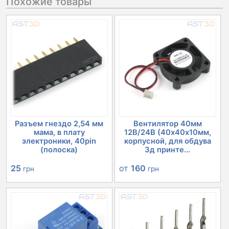
Похожие товары
Разъем гнездо 2,54 мм
Вентилятор 40мм
мама, в плату
12В/24В (40х40х10мм,
электроники, 40pin
корпусной, для обдува
(полоска)
3д принте...
25
от
160
грн
грн