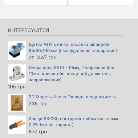
цена
цена:
составляла
1415 грн.
1520 грн.
ИНТЕРЕСУЮТСЯ
Щетка ЧПУ станка, насадка шпинделя
65/80/100 мм (пылеудаление, аспирация)
от
1447
грн
Опора вала SK10 - 10мм, Т-образная (вал
10мм, кронштейн, концевой держатель
направляющих)
105
грн
3D Модель Икона Господь вседержитель
235
грн
Клещи RK-28b инструмент обжатия клемм
0,25-1мм кв. (оранж.)
877
грн