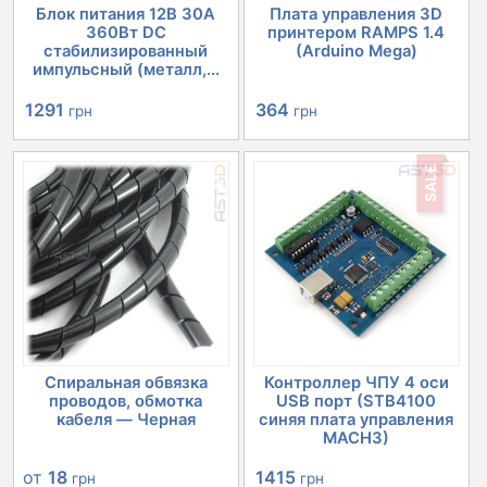
Блок питания 12В 30А
Плата управления 3D
360Вт DC
принтером RAMPS 1.4
стабилизированный
(Arduino Mega)
импульсный (металл,...
Первоначальная
Текущая
Первоначальная
Текущая
1291
364
грн
грн
цена
цена:
цена
цена:
SALE
составляла
1291 грн.
составляла
364 грн.
1351 грн.
503 грн.
Спиральная обвязка
Контроллер ЧПУ 4 оси
проводов, обмотка
USB порт (STB4100
кабеля — Черная
синяя плата управления
MACH3)
Первоначальная
Текущая
от
18
1415
грн
грн