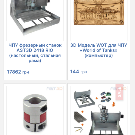
ЧПУ фрезерный станок
3D Модель WOT для ЧПУ
AST3D 2418 RIO
«World of Tanks»
(настольный, стальная
(компьютер)
рама)
Первоначальная
Текущая
144
17862
грн
грн
цена
цена:
SALE
составляла
17862 грн.
20152 грн.