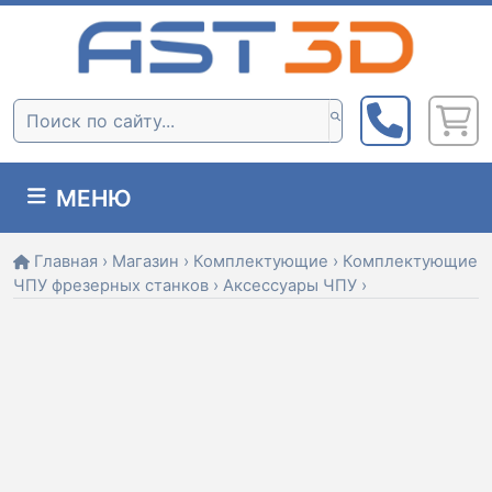
Skip
to
content
Поиск:
МЕНЮ
Главная
›
Магазин
›
Комплектующие
›
Комплектующие
ЧПУ фрезерных станков
›
Аксессуары ЧПУ
›