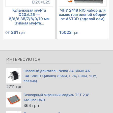
Кулачковая муфта
ЧПУ 2418 RIO набор для
D20xL25 —
самостоятельной сборки
5/6/6,35/7/8/9/10 мм
от AST3D (сделай сам)
(гибкая муфта...
Первоначальная
Текущая
от
261
15022
грн
грн
цена
цена:
составляла
15022 грн.
15846 грн.
ИНТЕРЕСУЮТСЯ
Шаговый двигатель Nema 34 80мм 4А
34HS8801 (фланец 86мм, L 76/78мм, ЧПУ,
плазма)
2711
грн
Сенсорный экранный модуль TFT 2,4"
Arduino UNO
364
грн