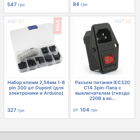
Первоначальная
Текущая
84
547
грн
грн
цена
цена:
SALE
составляла
547 грн.
632 грн.
Набор клемм 2,54мм 1-8
Разъем питания IEC320
pin 300 шт Dupont (для
C14 3pin-Папа с
электроники и Arduino)
выключателем (гнездо
220В в ко...
Первоначальная
Текущая
от
104
327
грн
грн
цена
цена:
составляла
327 грн.