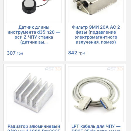
Датчик длины
Фильтр ЭМИ 20А AC 2
инструмента d35 h20 —
фазы (подавление
оси Z ЧПУ станка
электромагнитного
(датчик вы...
излучения, помех)
Первоначальная
Текущая
842
307
грн
грн
цена
цена:
составляла
307 грн.
348 грн.
Радиатор алюминиевый
LPT кабель для ЧПУ —