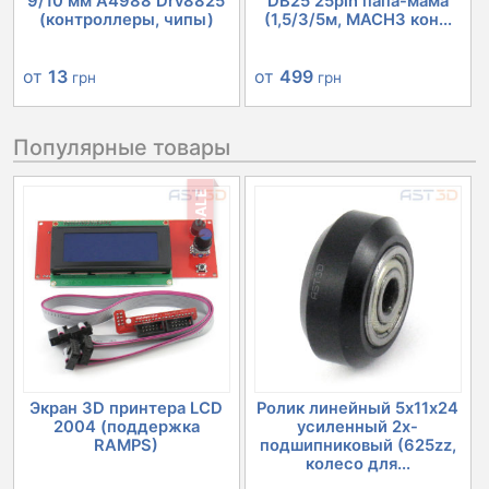
9/10 мм A4988 Drv8825
DB25 25pin папа-мама
(контроллеры, чипы)
(1,5/3/5м, MACH3 кон...
от
13
от
499
грн
грн
Популярные товары
SALE
Экран 3D принтера LCD
Ролик линейный 5х11х24
2004 (поддержка
усиленный 2х-
RAMPS)
подшипниковый (625zz,
колесо для...