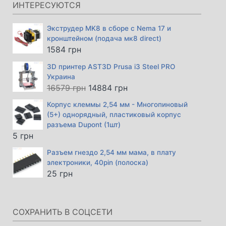
366 грн.
ИНТЕРЕСУЮТСЯ
Экструдер MK8 в сборе с Nema 17 и
кронштейном (подача мк8 direct)
1584
грн
3D принтер AST3D Prusa i3 Steel PRO
Украина
Первоначальная
Текущая
16579
грн
14884
грн
цена
цена:
Корпус клеммы 2,54 мм - Многопиновый
составляла
14884 грн.
(5+) однорядный, пластиковый корпус
16579 грн.
разъема Dupont (1шт)
5
грн
Разъем гнездо 2,54 мм мама, в плату
электроники, 40pin (полоска)
25
грн
СОХРАНИТЬ В СОЦСЕТИ