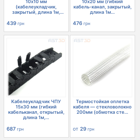
10х10 мм
10х20 мм (гибкий
(кабелеукладчик,
кабель-канал, закрытый,
закрытый, длина 1м,
длина 1м...
ЧПУ...
439
476
грн
грн
Кабелеукладчик ЧПУ
Термостойкая оплетка
15х30 мм (гибкий
кабеля — стекловолокно
кабельканал, открытый,
200мм (обмотка сте...
длина 1м,...
687
от
29
грн
грн