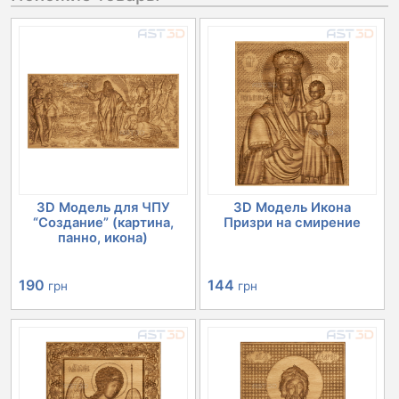
3D Модель для ЧПУ
3D Модель Икона
“Создание” (картина,
Призри на смирение
панно, икона)
190
144
грн
грн