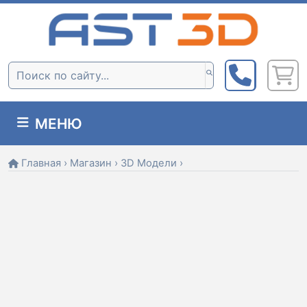
Skip
to
content
Поиск:
МЕНЮ
Главная
›
Магазин
›
3D Модели
›