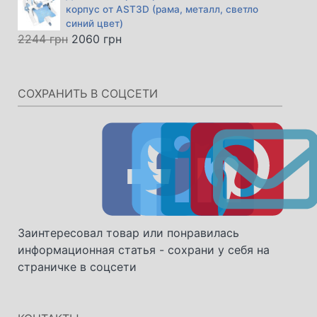
корпус от AST3D (рама, металл, светло
синий цвет)
Первоначальная
Текущая
2244
грн
2060
грн
цена
цена:
составляла
2060 грн.
2244 грн.
СОХРАНИТЬ В СОЦСЕТИ
Заинтересовал товар или понравилась
информационная статья - сохрани у себя на
страничке в соцсети