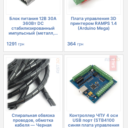
Блок питания 12В 30А
Плата управления 3D
360Вт DC
принтером RAMPS 1.4
стабилизированный
(Arduino Mega)
импульсный (металл,...
Первоначальная
Текущая
Первоначальная
Текущая
1291
364
грн
грн
цена
цена:
цена
цена:
SALE
составляла
1291 грн.
составляла
364 грн.
1351 грн.
503 грн.
Спиральная обвязка
Контроллер ЧПУ 4 оси
проводов, обмотка
USB порт (STB4100
кабеля — Черная
синяя плата управления