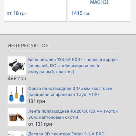
MACH3)
Первоначальная
Текущая
от
18
1415
грн
грн
цена
цена:
составляла
1415 грн.
1520 грн.
ИНТЕРЕСУЮТСЯ
Блок питания 12В 5А 60Вт - черный корпус
(внешний, DC стабилизированный
импульсный, пластик)
499
грн
Фреза однозаходная 3,175 мм хвостовик
(концевая спиральная 1 зуб, ЧПУ)
181
грн
Лента полиамидная 10/20/30/50 мм (моток
30м, каптоновый скотч)
от
131
грн
Детали 3D принтера Ender 3-UA PRO -