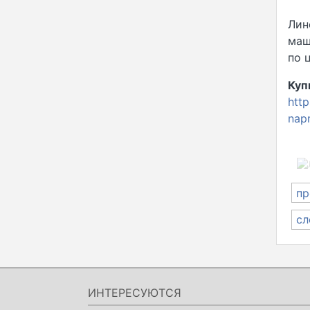
Лин
маш
по 
Куп
htt
napr
На
пр
по
сл
за
ИНТЕРЕСУЮТСЯ