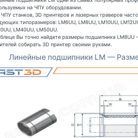
ейные подшипники LM одни из самых популярных проф
ользуемых на ЧПУ оборудовании.
 ЧПУ станков, 3D принтеров и лазерных граверов час
дующих типоразмеров: LM6UU, LM8UU, LM10UU, LM12UU
0UU, LM40UU, LM50UU.
аблице Вы точно найдете размеры подшипника LM8UU
ителей собирать 3D принтер своими руками.
Линейные подшипники LM — Разме