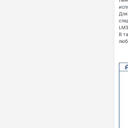
Лин
исп
Для
сле
LM3
В т
люб