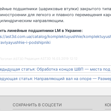
ейные подшипники (шариковые втулки) закрытого тип
иностроении для легкого и плавного перемещения кар
цилиндрическим направляющим.
ить линейные подшипники LM в Украине:
ps://ast3d.com.ua/catalog/komplektuyushhie/komplektuyush
avlyayushhie-i-podshipniki
Редакция AST3D
16.03.2019 12:12
вигация
едыдущая статья: Обработка концов ШВП — места под
едующая статья: Направляющий вал на опоре — Разме
писям
СОХРАНИТЬ В СОЦСЕТИ
КО